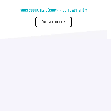
VOUS SOUHAITEZ DÉCOUVRIR CETTE ACTIVITÉ ?
RÉSERVER EN LIGNE
15 € en ilimité
(Chaussettes anti-dérapantes obligatoires. Vendues à l’accueil au
prix de 2 € la paire et réutilisables lors de votre prochaine
venue.)
L'accès visiteur pour tout accompagnant sans activité est de 1€ .