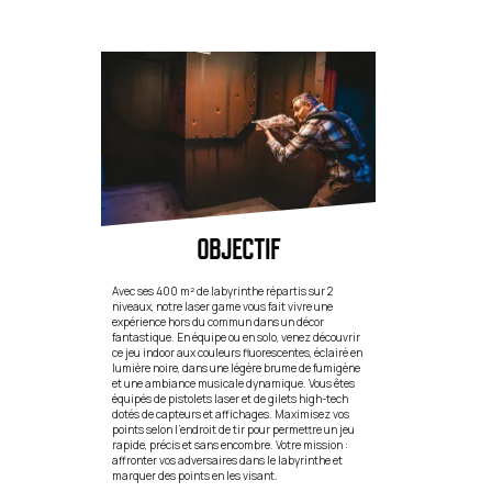
OBJECTIF
Avec ses 400 m² de labyrinthe répartis sur 2
niveaux, notre laser game vous fait vivre une
expérience hors du commun dans un décor
fantastique. En équipe ou en solo, venez découvrir
ce jeu indoor aux couleurs fluorescentes, éclairé en
lumière noire, dans une légère brume de fumigène
et une ambiance musicale dynamique. Vous êtes
équipés de pistolets laser et de gilets high-tech
dotés de capteurs et affichages. Maximisez vos
points selon l’endroit de tir pour permettre un jeu
rapide, précis et sans encombre. Votre mission :
affronter vos adversaires dans le labyrinthe et
marquer des points en les visant.