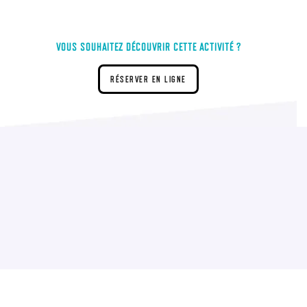
VOUS SOUHAITEZ DÉCOUVRIR CETTE ACTIVITÉ ?
RÉSERVER EN LIGNE
9 € par personne la partie de 20 minutes
16 € par personne les 2 parties, le même jour et en fonction de la
disponibilité
21 € par personne les 3 parties, le même jour et en fonction de la
disponibilité
L'accès visiteur pour tout accompagnant sans activité est de 1€.