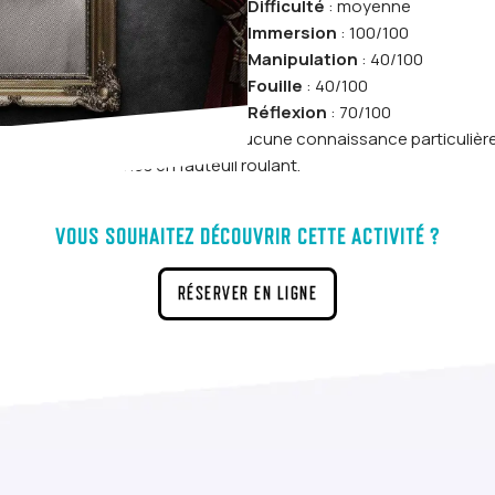
Difficulté
: moyenne
Immersion
: 100/100
Manipulation
: 40/100
Fouille
: 40/100
Réflexion
: 70/100
s difficulté à tous les joueurs. Aucune connaissance particulière n
bles aux personnes en fauteuil roulant.
VOUS SOUHAITEZ DÉCOUVRIR CETTE ACTIVITÉ ?
RÉSERVER EN LIGNE